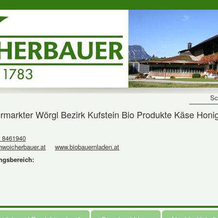
Sc
kter Wörgl Bezirk Kufstein Bio Produkte Käse Honig 
 8461940
woicherbauer.at
www.biobauernladen.at
ngsbereich: