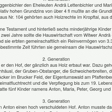
ggenbichler den Eheleuten Andrä Lettenbichler und Mari
tiv hohen Grundzins von über 4 fl mußte an die Grundh
Haus Nr. 104 gehörten auch Holzrechte im Kropftal, aus
ohne Testament und hinterließ sechs minderjährige Kind
f zwei Jahre sollte die Hauswirtschaft vom Witwer And
 sie erbten gemeinschaftlich ein Reinvermögen von 3.34
bestimmte Zeit führten sie gemeinsam die Hauswirtscha
2. Generation
er den Hof, der gänzlich aus Holz erbaut war. Dazu geh
usl, der Gruben-Obstanger, die Schwoicherbreiten, das
Acker im Brucker Feld, der Eigentumswald am Pfaffenber
matfluchtrecht und die Verpflegung bis zum 19. Lebens
atte fünf Kinder namens Anton, Maria, Peter, Georg und
3. Generation
hn Anton einen hoch verschuldeten Hof. Anton musste da