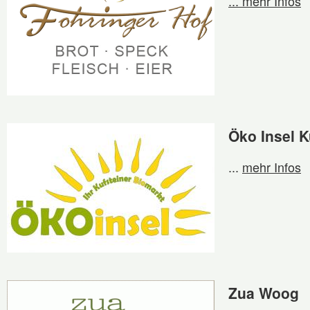
... mehr Infos
Öko Insel K
...
mehr Infos
Zua Woog