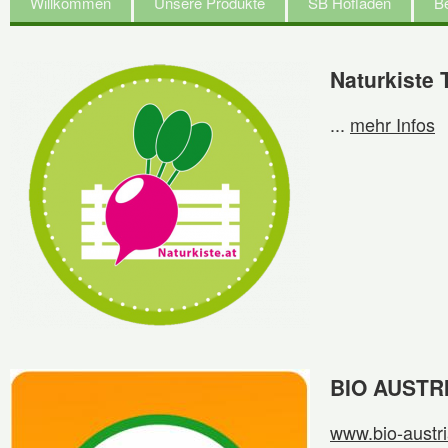
Willkommen
Unsere Produkte
SB Hofladen
Be
Naturkiste T
...
mehr Infos
BIO AUSTR
www.bio-austri