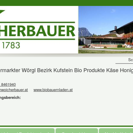
Sc
kter Wörgl Bezirk Kufstein Bio Produkte Käse Honig 
 8461940
woicherbauer.at
www.biobauernladen.at
ngsbereich: