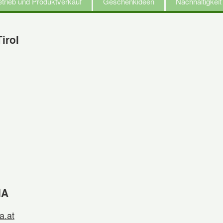
trieb und Produktverkauf
Geschenkideen
Nachhaltigkei
irol
IA
a.at