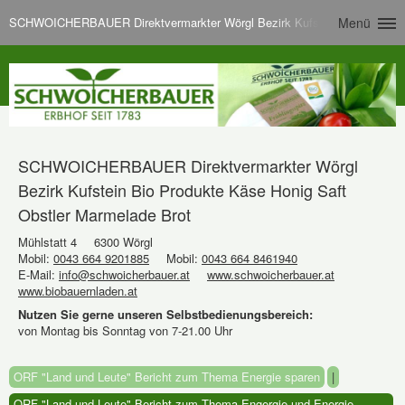
SCHWOICHERBAUER Direktvermarkter Wörgl Bezirk Kufstein Bio Produkte
Menü
SCHWOICHERBAUER Direktvermarkter Wörgl
Bezirk Kufstein Bio Produkte Käse Honig Saft
Obstler Marmelade Brot
Mühlstatt 4
6300 Wörgl
Mobil:
0043 664 9201885
Mobil:
0043 664 8461940
E-Mail:
info@schwoicherbauer.at
www.schwoicherbauer.at
www.biobauernladen.at
Nutzen Sie gerne unseren Selbstbedienungsbereich:
von Montag bis Sonntag von 7-21.00 Uhr
ORF "Land und Leute" Bericht zum Thema Energie sparen
|
ORF "Land und Leute" Bericht zum Thema Engergie und Energie-